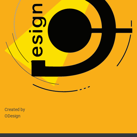
Created by
ODesign