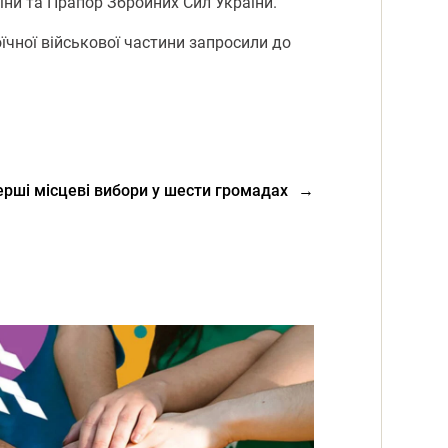
аїни та Прапор Збройних Сил України.
їчної військової частини запросили до
ерші місцеві вибори у шести громадах
→