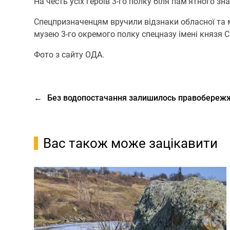
На честь усіх героїв 3-го полку біля пам’ятного 
Спецпризначенцям вручили відзнаки обласної та мі
музею 3-го окремого полку спецназу імені князя 
Фото з сайту ОДА.
←
Без водопостачання залишилось правобереж
Вас також може зацікавити