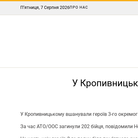
П’ятниця, 7 Серпня 2026
ПРО НАС
У Кропивницько
У Кропивницькому вшанували героїв 3-го окремог
За час АТО/ООС загинули 202 бійця, повідомили 