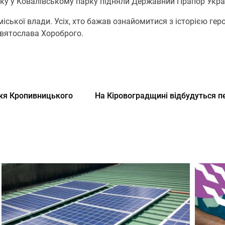
знаку у Ковалівському парку підняли Державний Прапор Укр
ської влади. Усіх, хто бажав ознайомитися з історією геро
Святослава Хороброго.
жя Кропивницького
На Кіровоградщині відбудуться п