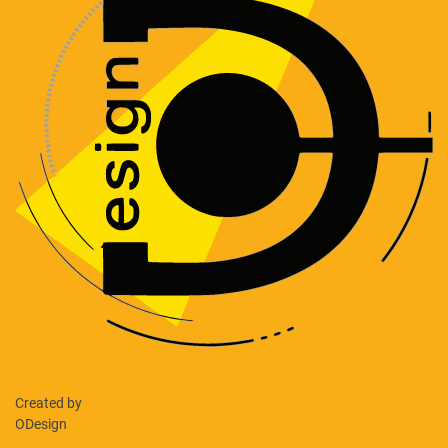
Created by
ODesign