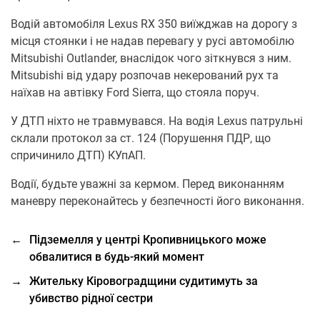
Водій автомобіля Lexus RX 350 виїжджав на дорогу з
місця стоянки і не надав перевагу у русі автомобілю
Mitsubishi Outlander, внаслідок чого зіткнувся з ним.
Mitsubishi від удару розпочав некерований рух та
наїхав на автівку Ford Sierra, що стояла поруч.
У ДТП ніхто не травмувався. На водія Lexus патрульні
склали протокол за ст. 124 (Порушення ПДР, що
спричинило ДТП) КУпАП.
Водії, будьте уважні за кермом. Перед виконанням
маневру переконайтесь у безпечності його виконання.
←
Підземелля у центрі Кропивницького може
обвалитися в будь-який момент
→
Жительку Кіровоградщини судитимуть за
убивство рідної сестри