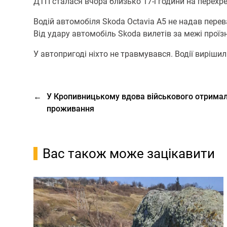
ДТП сталася вчора близько 17-ї години на перехр
Водій автомобіля Skoda Octavia A5 не надав переваг
Від удару автомобіль Skoda вилетів за межі проїзн
У автопригоді ніхто не травмувався. Водії виріш
←
У Кропивницькому вдова військового отримал
проживання
Вас також може зацікавити