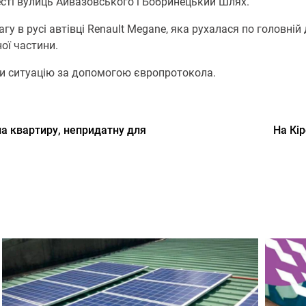
есті вулиць Айвазовського і Бобринецький Шлях.
у в русі автівці Renault Mеgane, яка рухалася по головній 
ої частини.
или ситуацію за допомогою європротокола.
а квартиру, непридатну для
На Кі