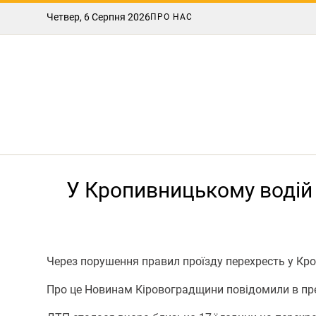
Четвер, 6 Серпня 2026
ПРО НАС
У Кропивницькому водій 
Через порушення правил проїзду перехресть у Кр
Про це Нoвинам Кіровoградщини повідомили в прес