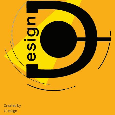
Created by
ODesign