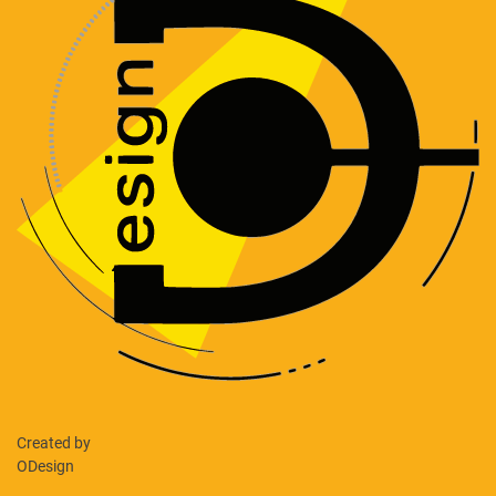
Created by
ODesign