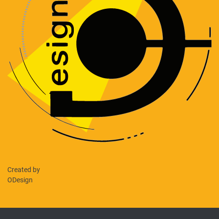
Created by
ODesign