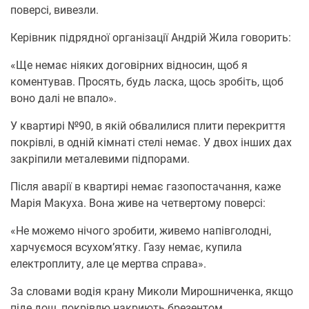
поверсі, вивезли.
Керівник підрядної організації Андрій Жила говорить:
«Ще немає ніяких договірних відносин, щоб я
коментував. Просять, будь ласка, щось зробіть, щоб
воно далі не впало».
У квартирі №90, в якій обвалилися плити перекриття
покрівлі, в одній кімнаті стелі немає. У двох інших дах
закріпили металевими підпорами.
Після аварії в квартирі немає газопостачання, каже
Марія Макуха. Вона живе на четвертому поверсі:
«Не можемо нічого зробити, живемо напівголодні,
харчуємося всухом’ятку. Газу немає, купила
електроплиту, але це мертва справа».
За словами водія крану Миколи Мирошниченка, якщо
піде дощ, покрівлю накриють брезентом.