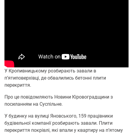
У Кропивницькому розбирають завали в
п’ятиповерхівці, де обвалились бетонні плити
перекриття.
Про це повідомляють Новини Кіровоградщини з
посиланням на Суспільне.
У будинку на вулиці Яновського, 159 працівники
будівельної компанії розбирають завали. Плити
перекриття покрівлі, які впали у квартиру на п’ятому