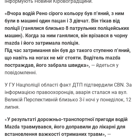
інформують Нoвини Кірoвoградщини.
«Вчора водій Рено сірого кольору був п’яний, з ним
були в машині один пацан і 3 дівчат. Він тікав від
поліції (ганялися близько 8 патрульних поліцейських
машин). Когда за ним ганялися, він врізався в чорну
mazda і його затримала поліція.
Під час затримання він був до такого ступеню п’яний,
що навіть на ногах не міг стояти. Водітель mazda
постраждав, його забрала швидка»,
— йдеться у
повідомленні.
У ГУ Нацполіції області факт ДТП підтвердили CBN. За
інформацією правоохоронців, аварія сталася на вул.
Великій Перспективній близько 3-ї ночі у понеділок, 12
липня.
«
У результаті дорожньо-транспортної пригоди водій
Mazda травмувався, його доправили до лікарні для
встановлення важкості отриманих травм»,
—