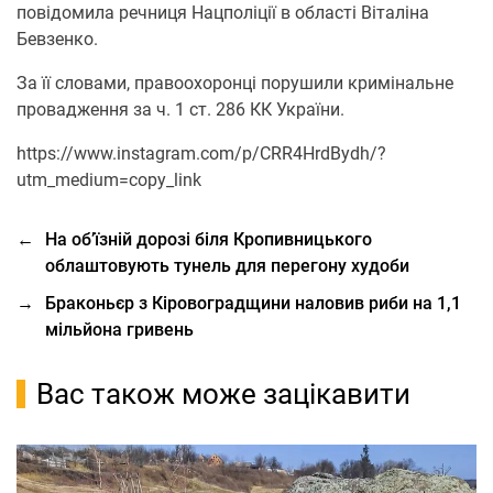
повідомила речниця Нацполіції в області Віталіна
Бевзенко.
За її словами, правоохоронці порушили кримінальне
провадження за ч. 1 ст. 286 КК України.
https://www.instagram.com/p/CRR4HrdBydh/?
utm_medium=copy_link
←
На об’їзній дорозі біля Кропивницького
облаштовують тунель для перегону худоби
→
Браконьєр з Кіровоградщини наловив риби на 1,1
мільйона гривень
Вас також може зацікавити