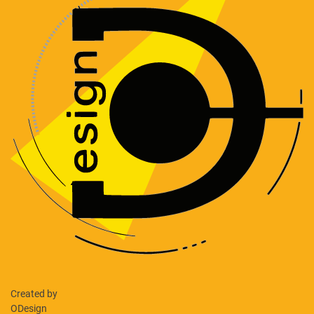
Created by
ODesign