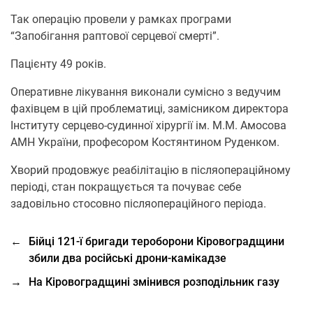
Так операцію провели у рамках програми
“Запобігання раптової серцевої смерті”.
Пацієнту 49 років.
Оперативне лікування виконали сумісно з ведучим
фахівцем в цій проблематиці, замісником директора
Інституту серцево-судинної хірургії ім. М.М. Амосова
АМН України, професором Костянтином Руденком.
Хворий продовжує реабілітацію в післяопераційному
періоді, стан покращується та почуває себе
задовільно стосовно післяопераційного періода.
←
Бійці 121-ї бригади тероборони Кіровоградщини
збили два російські дрони-камікадзе
→
На Кіровоградщині змінився розподільник газу