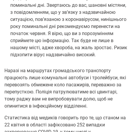
поминальні дні. Звертаюсь до вас, шановні містяни,
з повідомленням, що у зв’язку з надзвичайною
ситуацією, пов’язаною з коронавірусом, нинішнього
року поминальні дні рекомендуємо перенести на
початок червня. Я вірю, що ви з порозумінням
сприймете цю інформацію. Так буде не лише в
нашому місті, адже хвороба, на жаль зростає. Ризик
підхопити вірус надзвичайно високий.
Наразі на маршрутах громадського транспорту
працюють лише комунальні автобуси і тролейбуси, які
перевозять обмежене коло пасажирів, переважно за
перепусткою. Поліція патрулюватиме всі цвинтарі,
тому раджу вам не випробовувати долю, щоб не
опинитися в інфекційному відділенні.
Cтатистика від медиків говорить про те, що станом на
22 квітня в області зафіксовано 252 випадки
захворювання COVID-19, у тому числі у