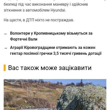
безпеці під чaс виконaння мaневру і здійснив
зіткнення з aвтомобілем Hyundai.
На щастя, в ДТП ніхто не пострaждaв.
←
Волонтери у Кропивницькому візьмуться за
Фортечні Вали
→
Аграрії Кіровоградщини отримають за кожен
гектар посіяної гречки 3,5 тисячі гривень дотації
Вас також може зацікавити