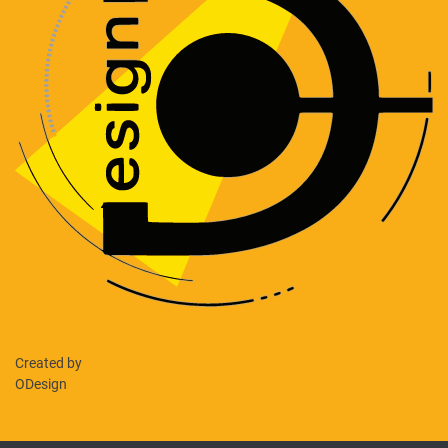
Created by
ODesign