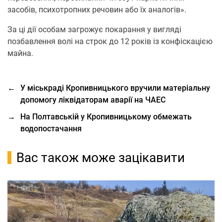
засобів, психотропних речовин або їх аналогів».
За ці дії особам загрожує покарання у вигляді
позбавлення волі на строк до 12 років із конфіскацією
майна.
←
У міськраді Кропивницького вручили матеріальну
допомогу ліквідаторам аварії на ЧАЕС
→
На Полтавській у Кропивницькому обмежать
водопостачання
Вас також може зацікавити