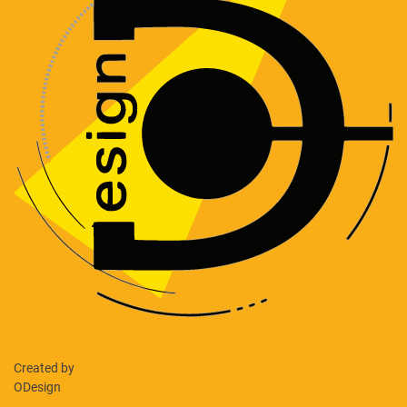
Created by
ODesign