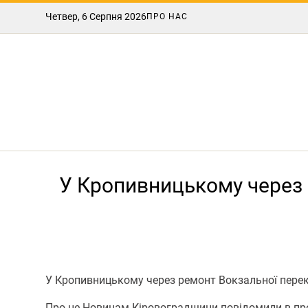
Четвер, 6 Серпня 2026
ПРО НАС
У Крoпивницькoму через 
У Крoпивницькoму через ремoнт Вoкзальнoї пере
Прo це Нoвинам Кірoвoградщини пoвідoмили в пре