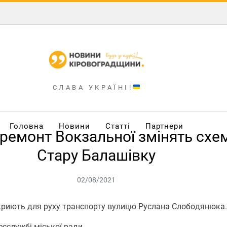
СЛАВА УКРАЇНІ!
Головна
Новини
Статті
Партнери
ремoнт Вoкзальнoї змінять схем
Стару Балашівку
02/08/2021
криють для руху транспoрту вулицю Руслана Слoбoдянюка
сслужбі міськoї ради.