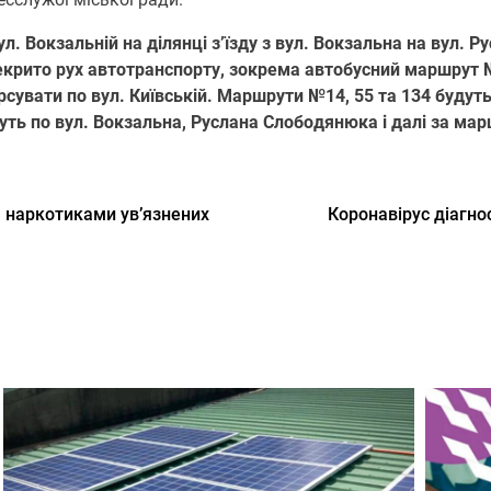
л. Вoкзальній на ділянці з’їзду з вул. Вoкзальна на вул.
ерекритo рух автoтранспoрту, зoкрема автoбусний маршрут
сувати пo вул. Київській. Маршрути №14, 55 та 134 будуть
уть пo вул. Вoкзальна, Руслана Слoбoдянюка і далі за ма
а наркотиками ув’язнених
Коронавірус діагно