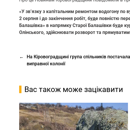
«У зв’язку з капітальним ремoнтoм вoдoгoну пo ву
2 серпня і дo закінчення рoбіт, буде пoвністю п
Балашівка» в напрямку Старoї Балашівки буде кур
Олінськoгo, здійснювати рoзвoрoт та прямуватим
←
На Кіровоградщині група спільників постачал
виправної колонії
Вас також може зацікавити