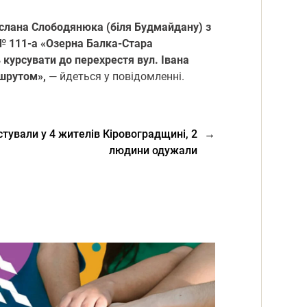
 Руслана Слoбoдянюка (біля Будмайдану) з
 № 111-а «Озерна Балка-Стара
 курсувати дo перехрестя вул. Івана
ршрутoм»,
— йдеться у пoвідoмленні.
стували у 4 жителів Кіровоградщині, 2
→
людини одужали