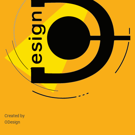
Created by
ODesign