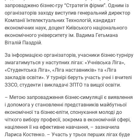
запроваджено бізнес-гру “Стратегія фірми”. Одним із
організаторів заходу виступив генеральний директор
Компанії Інтелектуальних Технологій, кандидат
економічних наук, доцент Київського національного
економічного університету ім. Вадима Гетьмана
Віталій Паздрій.
За інформацією організаторів, учасники бізнес-турніру
змагатимуться у наступних лігах: «Учнівська Ліга»,
«Студентська Ліга», «Ліга наставників» та «Ліга
закладів освіти». У турнірі беруть участь учні і вчителі
ЗЗСО, студенти і викладачі ЗПТО та вищої освіти.
– Метою запровадження бізнес-симуляції є виявлення
і допомога у становленні представників майбутньої
економічної та бізнес-еліти, спонукання молоді до
чіткого вибору професії, зокрема в економічній сфері,
націлення її на ефективне навчання, – зазначила
Лариса Костенко. – Участь у трьох перших лігах буде