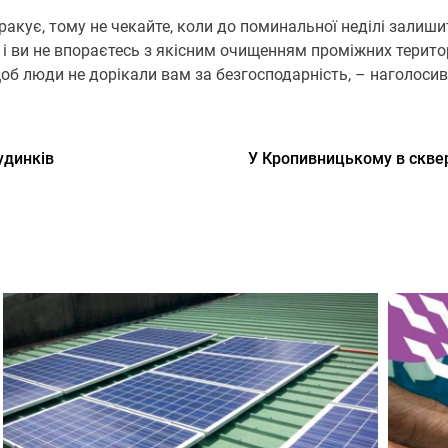
бракує, тому не чекайте, коли до поминальної неділі залиши
 і ви не впораєтесь з якісним очищенням проміжних терито
об люди не дорікали вам за безгосподарність, – наголосив
удинків
У Кропивницькому в сквер