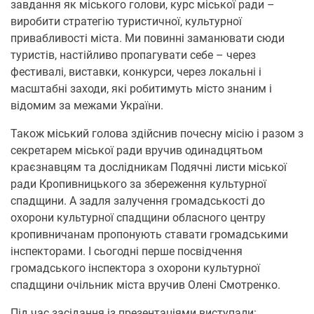
завдання як міського голови, курс міської ради –
виробити стратегію туристичної, культурної
привабливості міста. Ми повинні заманювати сюди
туристів, настійливо пропагувати себе – через
фестивалі, виставки, конкурси, через локальні і
масштабні заходи, які робитимуть місто знаним і
відомим за межами України.
Також міський голова здійснив почесну місію і разом з
секретарем міської ради вручив одинадцятьом
краєзнавцям та дослідникам Подячні листи міської
ради Кропивницького за збереження культурної
спадщини. А задля залучення громадськості до
охорони культурної спадщини обласного центру
кропивничанам пропонують ставати громадськими
інспекторами. І сьогодні перше посвідчення
громадського інспектора з охорони культурної
спадщини очільник міста вручив Олені Смотренко.
Під час засідання із презентаціями виступали: