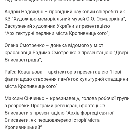
Андрій Надєждін – провідний науковий співробітник
КЗ “Художньо-меморіальний музей О.О. Осмьоркіна”,
Заслужений художник України з презентацією
“Архітектурні перлини міста Кропивницького”;
Олена Смотренко – донька відомого у місті
краєзнавця Вадима Смотренка з презентацією “Двері
Єлисаветграда”;
Раїса Ковальова – архітектор з презентацією “Нові
факти щодо створення пам’яток культурної спадщини
міста Кропивницького”
Максим Сінченко – краєзнавець, голова робочої групи
з розробки Програми регенерації фортеці Св.
Єлисавети з презентацією “Архів фортеці святої
Єлисавети, як першоджерело історії міста
Кропивницький“