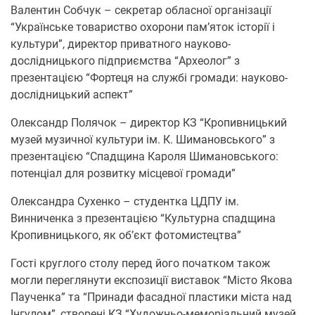
Валентин Собчук – секретар обласної організації
“Українське товариство охорони пам’яток історії і
культури”, директор приватного науково-
дослідницького підприємства “Археолог” з
презентацією “Фортеця на службі громади: науково-
дослідницький аспект”
Олександр Полячок – директор КЗ “Кропивницький
музей музичної культури ім. К. Шимановського” з
презентацією “Спадщина Кароля Шимановського:
потенціал для розвитку місцевої громади”
Олександра Сухенко – студентка ЦДПУ ім.
Винниченка з презентацією “Культурна спадщина
Кропивницького, як об’єкт фотомистецтва”
Гості круглого столу перед його початком також
могли переглянути експозиції виставок “Місто Якова
Паученка” та “Принади фасадної пластики міста над
Інгулом”, створені КЗ “Художньо-меморіальний музей