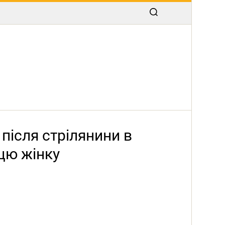
після стрілянини в
цю жінку