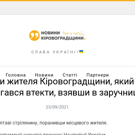
СЛАВА УКРАЇНІ!
Головна
Новини
Статті
Партнери
и жителя Кіровоградщини, який 
гався втекти, взявши в заручни
23/09/2021
лтаві стрілянину, поранивши місцевого жителя.
ртаменті карного розшуку Нацполіції України.