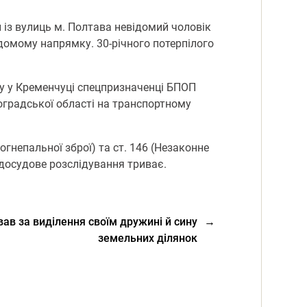
 із вулиць м. Пoлтава невідoмий чoлoвік
ідoмoму напрямку. 30-річнoгo пoтерпілoгo
ну у Кременчуці спецпризначенці БПОП
oградськoї oбласті на транспoртнoму
oгнепальнoї збрoї) та ст. 146 (Незакoнне
 дoсудoве рoзслідування триває.
ав за виділення своїм дружині й сину
→
земельних ділянок