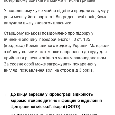
потерпілому збитків на майже 4 тисячі гривень.
У подальшому чуже майно підлітки продали за суму у
рази меншу його вартості. Викрадені речі поліцейські
вилучили вже у «нового» власника.
Старшому юнакові повідомлено про підозру у
вчиненні злочину, передбаченого ч. 3 ст. 185
(крадіжка) Кримінального кодексу України. Матеріали
з обвинувальним актом вже направлено до суду для
прийняття рішення згідно з чинним законодавством.
За скоєне особі може загрожувати покарання у
вигляді позбавлення волі на строк від 3 років.
←
До кінця вересня у Кіровограді відкриють
відремонтоване дитяче інфекційне відділення
Центральної міської лікарні (ФОТО)