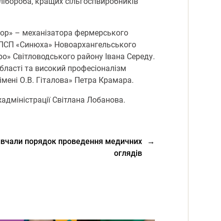
лібороба, кращих сільгоспвиробників
атор» – механізатора фермерського
а ПСП «Синюха» Новоархангельського
о» Світловодського району Івана Середу.
бласті та високий професіоналізм
мені О.В. Гіталова» Петра Крамара.
дміністрації Світлана Лобанова.
вивчали порядок проведення медичних
→
оглядів