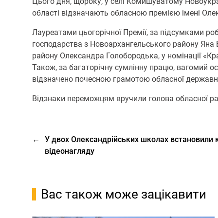
Цього дня, щороку, у селі Комишуватому Новоукра
області відзначають обласною премією імені Оле
Лауреатами цьогорічної Премії, за підсумками роб
господарства з Новоархангельського району Яна 
району Олександра Голобородька, у номінації «К
Також, за багаторічну сумлінну працю, вагомий о
відзначено почесною грамотою обласної державної
Відзнаки переможцям вручили голова обласної ра
←
У двох Олександрійських школах встановили
відеонагляду
Вас також може зацікавити