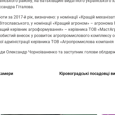
їнського району, на батьківщині видатного українського х
ксандра Гіталова.
оти за 2017-й рік, визначено: у номінації «Кращій механіз
Вітославського, у номінації «Кращий агроном» – агроном
ращий керівник агроформування» – керівника ТОВ «МастАгр
собистий внесок у розвиток агропромислового комплексу о
 адміністрації керівника ТОВ «Агропромислова компанія і
ди Олександр Чорноіваненко та заступник голови облдержа
 камери
Кіровоградські посадовці 