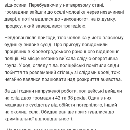
відносини. Перебуваючи у нетверезому стані,
громадяни зайшли до оселі чоловіка через незачинені
двері, а потім вдалися до «виховного», на їх думку,
процесу, який завершився трагедією.
Невдовзі після пригоди, тіло чоловіка у його власному
будинку виявив сусід. Про пригоду повідомили
працівників Кіровоградського районного відділення
поліції. На місце негайно виїхала слідчо-оперативна
група. У ході огляду тіла, поліцейські помітили сліди
побиття та розламаний стілець зі слідами крові, тож
негайно взялися працювати над розкриття вбивства.
За дві години напруженої роботи, поліцейські вийшли
на слід двох громадян 42 та 38 років. Один з них
мешкав по сусідству від обійстя потерпілого, інший –
на околиці села. Обидва раніше притягувалися до
кримінальної відповідальності.