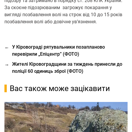
підозру та затримано в порядку ст. 208 КПК України.
За скоєне підозрюваним загрожує покарання у
вигляді позбавлення волі на строк від 10 до 15 років
позбавлення волі або довічне ув’язнення.
←
У Кіровограді рятувальники позапланово
перевірили „Епіцентр” (ФОТО)
→
Жителі Кіровоградщини за тиждень принесли до
поліції 60 одиниць зброї (ФОТО)
Вас також може зацікавити