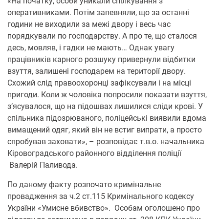
«На початку, особи уникали спілкування з
оперативниками. Потім запевняли, що за останні
години не виходили за межі двору і весь час
порядкували по господарству. А про те, що сталося
десь, мовляв, і гадки не мають… Однак увагу
працівників карного розшуку привернули відбитки
взуття, залишені господарем на території двору.
Схожий слід правоохоронці зафіксували і на місці
пригоди. Коли ж чоловіка попросили показати взуття,
з’ясувалося, що на підошвах лишилися сліди крові. У
спільника підозрюваного, поліцейські виявили вдома
вимащений одяг, який він не встиг випрати, а просто
спробував заховати», – розповідає т.в.о. начальника
Кіровоградського районного відділення поліції
Валерій Паливода.
По даному факту розпочато кримінальне
провадження за ч.2 ст.115 Кримінального кодексу
України «Умисне вбивство». Особам оголошено про