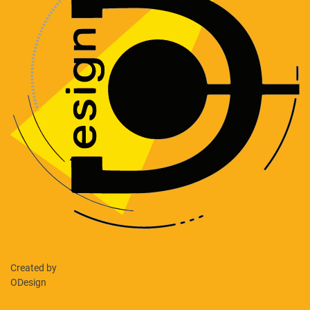
Created by
ODesign