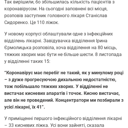
Так вирішили, бо збільшилась кількість пацієнтів з
коронавірусом. На сьогодні заповнені всі місця,
розповів заступник головного лікаря Станіслав
Сидоренко. Це 110 ліжок.
У новому корпусі облаштували одне з інфекційних
відділень лікарні. Завідувачка відділення Ірина
Єрмолицька розповіла, хоча відділення на 80 місць,
тяжких хворих має бути не більше шести. 8 листопада
у відділенні таких 15:
“Коронавірус має перебіг не такий, як у минулому році
– з дуже прогресуючою дихальною недостатністю,
тож побільшало тяжких хворих. У відділенні не
вистачає кисневих апаратів і точок. Кисню вистачає,
але він не проведений. Концентратори ми позбирали з
усієї лікарні, їх 41”.
У приміщенні першого інфекційного відділення лікарні
– 33 кисневих ліжка. Усі вони зайняті, сказала