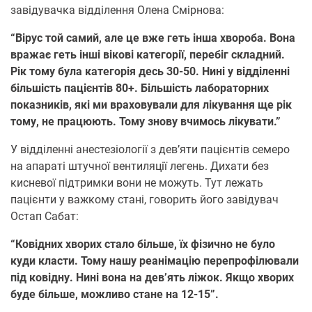
завідувачка відділення Олена Смірнова:
“Вірус той самий, але це вже геть інша хвороба. Вона
вражає геть інші вікові категорії, перебіг складний.
Рік тому була категорія десь 30-50. Нині у відділенні
більшість пацієнтів 80+. Більшість лабораторних
показників, які ми враховували для лікування ще рік
тому, не працюють. Тому знову вчимось лікувати.”
У відділенні анестезіології з дев’яти пацієнтів семеро
на апараті штучної вентиляції легень. Дихати без
кисневої підтримки вони не можуть. Тут лежать
пацієнти у важкому стані, говорить його завідувач
Остап Сабат:
“Ковідних хворих стало більше, їх фізично не було
куди класти. Тому нашу реанімацію перепрофілювали
під ковідну. Нині вона на дев’ять ліжок. Якщо хворих
буде більше, можливо стане на 12-15”.