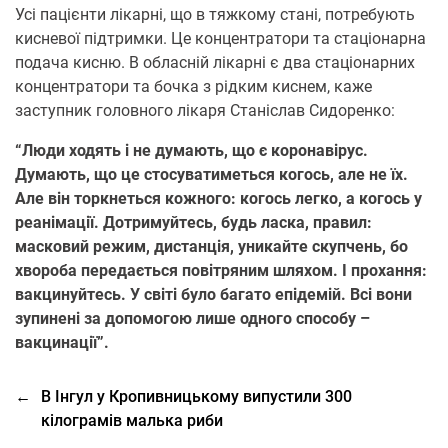
Усі пацієнти лікарні, що в тяжкому стані, потребують
кисневої підтримки. Це концентратори та стаціонарна
подача кисню. В обласній лікарні є два стаціонарних
концентратори та бочка з рідким киснем, каже
заступник головного лікаря Станіслав Сидоренко:
“Люди ходять і не думають, що є коронавірус.
Думають, що це стосуватиметься когось, але не їх.
Але він торкнеться кожного: когось легко, а когось у
реанімації. Дотримуйтесь, будь ласка, правил:
масковий режим, дистанція, уникайте скупчень, бо
хвороба передається повітряним шляхом. І прохання:
вакцинуйтесь. У світі було багато епідемій. Всі вони
зупинені за допомогою лише одного способу –
вакцинації”.
←
В Інгул у Кропивницькому випустили 300
кілограмів малька риби