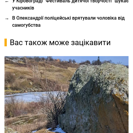
←
У Кіровограді “Фестиваль дитячої творчості” шукає
учасників
→
В Олександрії поліцейські врятували чоловіка від
самогубства
Вас також може зацікавити