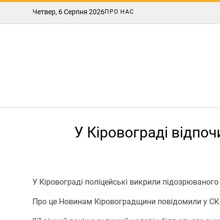
Четвер, 6 Серпня 2026
ПРО НАС
У Кіровограді відпо
У Кіровограді поліцейські викрили підозрюваного 
Про це Новинам Кіровоградщини повідомили у СК п