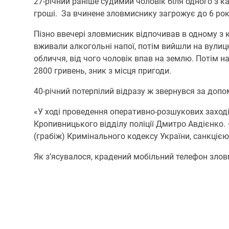
27-річний раніше судимий чоловік біля одного з 
гроші. За вчинене зловмиснику загрожує до 6 рок
Пізно ввечері зловмисник відпочивав в одному з 
вживали алкогольні напої, потім вийшли на вулицю
обличчя, від чого чоловік впав на землю. Потім
2800 гривень, зник з місця пригоди.
40-річний потерпілий відразу ж звернувся за допом
«У ході проведення оперативно-розшукових заход
Кропивницького відділу поліції Дмитро Авдієнко.
(грабіж) Кримінального кодексу України, санкцією
Як з’ясувалося, крадений мобільний телефон злов