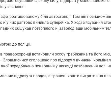
кафе, застосувавши фізичну силу, відібрав у малознайомог
ів ув’язнення.
кафе, розташованому біля автостанції. Там він познайомивс
 й у них раптово виникла суперечка. У ході з’ясування сто
 нападник обшукав потерпілого й, заволодівши мобільним 
огою до поліції.
ів правоохоронці встановили особу грабіжника та його мі
 – Зловмиснику оголошено про підозру у вчиненні кримінал
 якої передбачено покарання у вигляді позбавлення волі на
мисник відразу ж продав, а грошові кошти витратив на вла