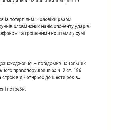
о громадянина мобільний телефон та
я із потерпілим. Чоловіки разом
сунків зловмисник наніс опоненту удар в
телефоном та грошовими коштами у сумі
сцезнаходження, – повідомив начальник
ьного правопорушення за ч. 2 ст. 186
 строк від чотирьох до шести років».
сні потреби.