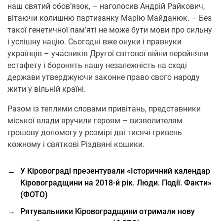
наш святий обов’язок, – наголосив Андрій Райкович,
вітаючи колишню партизанку Марію Майданюк. – Без
такої генетичної пам’яті не може бути мови про сильну
і успішну націю. Сьогодні вже онуки і правнуки
українців – учасників Другої світової війни перейняли
естафету і боронять нашу незалежність на сході
держави утверджуючи законне право свого народу
жити у вільній країні.
Разом із теплими словами привітань, представники
міської влади вручили героям – визволителям
грошову допомогу у розмірі дві тисячі гривень
кожному і святкові Різдвяні кошики.
←
У Кіровограді презентували «Історичний календар
Кіровоградщини на 2018-й рік. Люди. Події. Факти»
(ФОТО)
→
Рятувальники Кіровоградщини отримали нову