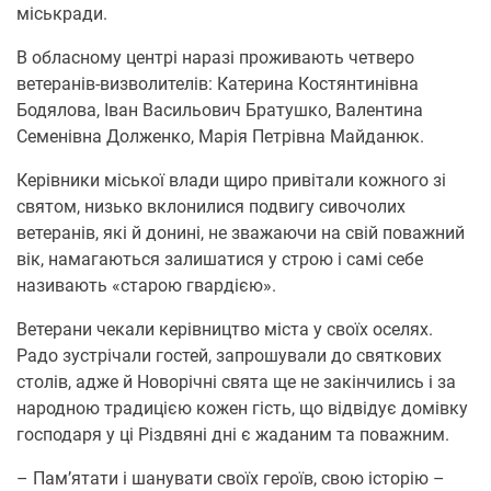
міськради.
В обласному центрі наразі проживають четверо
ветеранів-визволителів: Катерина Костянтинівна
Бодялова, Іван Васильович Братушко, Валентина
Семенівна Долженко, Марія Петрівна Майданюк.
Керівники міської влади щиро привітали кожного зі
святом, низько вклонилися подвигу сивочолих
ветеранів, які й донині, не зважаючи на свій поважний
вік, намагаються залишатися у строю і самі себе
називають «старою гвардією».
Ветерани чекали керівництво міста у своїх оселях.
Радо зустрічали гостей, запрошували до святкових
столів, адже й Новорічні свята ще не закінчились і за
народною традицією кожен гість, що відвідує домівку
господаря у ці Різдвяні дні є жаданим та поважним.
– Пам’ятати і шанувати своїх героїв, свою історію –