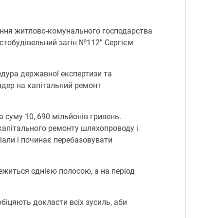
ління житлово-комунального господарства
стобудівельний загін №112” Сергієм
едура державної експертизи та
ндер на капітальний ремонт
суму 10, 690 мільйонів гривень.
капітального ремонту шляхопроводу і
іали і починає перебазовувати
житься однією полосою, а на період
обіцяють докласти всіх зусиль, аби