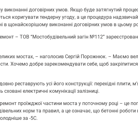
 виконанні договірних умов. Якщо буде затягнутий процес
ться коригувати тендерну угоду, а це процедура надзвичай
лені в щонайскорішому виконанні договірних умов в цьому ро
емонт – ТОВ “Мостобудівельний загін №112” зареєстроване
еликих мостах, – наголосив Сергій Порожнюк. – Маємо вел
істи. Хочемо добре зарекомендувати себе, щоб закріпитися 
вно реставрують усі його конструкції: перехідні плити, м’як
сховані електричні комунікації залізниці.
ремонт проїжджої частини моста у поточному році – це пог
вельних норм та правил, а це означає, що бетонні роботи
холодніше за -5С.