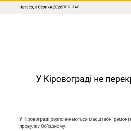
Четвер, 6 Серпня 2026
ПРО НАС
У Кіровограді не перек
У Кіровограді розпочинаються масштабні ремонтні
провулку Об’їздному.