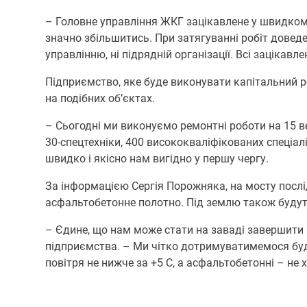
– Головне управління ЖКГ зацікавлене у швидкому
значно збільшитись. При затягуванні робіт доведе
управлінню, ні підрядній організації. Всі зацікав
Підприємство, яке буде виконувати капітальний р
на подібних об’єктах.
– Сьогодні ми виконуємо ремонтні роботи на 15 в
30-спецтехніки, 400 висококваліфікованих спеціал
швидко і якісно нам вигідно у першу чергу.
За інформацією Сергія Порожняка, на мосту послідо
асфальтобетонне полотно. Під землю також будуть 
– Єдине, що нам може стати на заваді завершити 
підприємства. – Ми чітко дотримуватимемося буді
повітря не нижче за +5 С, а асфальтобетонні – не 