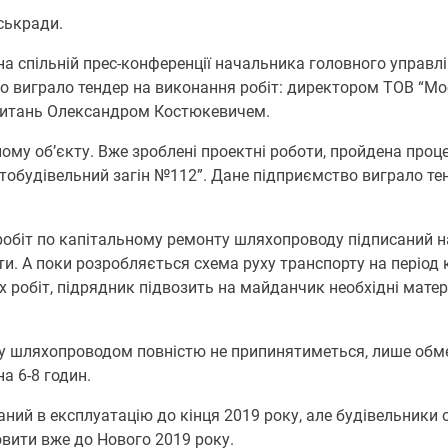
ськради.
 на спільній прес-конференції начальника головного управ
о виграло тендер на виконання робіт: директором ТОВ “Мо
питань Олександром Костюкевичем.
ому об’єкту. Вже зроблені проектні роботи, пройдена проц
тобудівельний загін №112”. Дане підприємство виграло те
обіт по капітальному ремонту шляхопроводу підписаний на 
и. А поки розробляється схема руху транспорту на період 
робіт, підрядник підвозить на майданчик необхідні матер
ту шляхопроводом повністю не припинятиметься, лише обме
а 6-8 годин.
даний в експлуатацію до кінця 2019 року, але будівельники 
вити вже до Нового 2019 року.