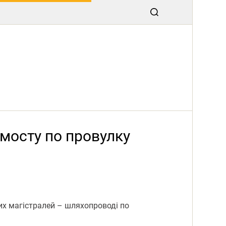
 мосту по провулку
их магістралей – шляхопроводі по