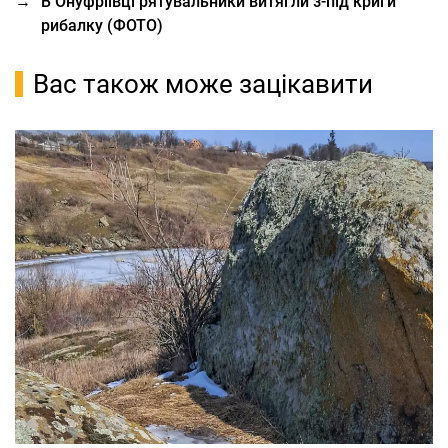
→
В Онуфріївці рятувальники витягли з-під криги
рибалку (ФОТО)
Вас також може зацікавити