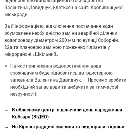
водопровідно-каналізаційного господарства
Валентина Давидчук, йдеться на сайті Кропивницької
міськради.
За її інформацією, відключення постачання води
обумовлене необхідністю заміни аварійної ділянки
водопроводу діаметром 200 мм по вулиці Соборній,
22а та плановою заміною пожежних гідрантів у
мікрорайоні «Шкільний».
На час припинення водопостачання вода
споживачам буде підвозитись автоцистерною, –
запевнила Валентина Давидчук. – Просимо зробити
необхідний запас води та вибачити за тимчасові
незручності.
←
В обласному центрі відзначили день народження
Кобзаря (ВІДЕО)
→
На Кіровоградщині виявили та видворили з країни