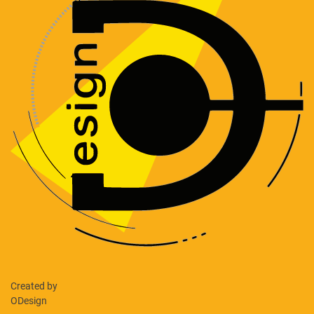
Created by
ODesign