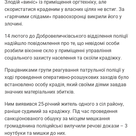
Злодій «виніс» із приміщення оргтехніку, але
скористатися краденим у власних цілях не встиг. За
«гарячими слідами» правоохоронці викрили його у
злочині.
14 лютого до Добровеличківського відділення поліції
надійшло повідомлення про те, що невідомі особи
розбили віконне скло у приміщенні управління
соціального захисту населення та скоїли крадіжку.
Працівниками групи реагування патрульної поліції у
ході проведення оперативно-розшукових заходів було
встановлено особу крадія, який своїми діями завдав
значних матеріальних збитків.
Ним виявився 25-річний житель одного з сіл району,
раніше судимий за крадіжку. Під час проведення
санкціонованого обшуку за місцем мешкання
громадянина поліцейські вилучили речові докази – 3
ноутбуки та мишки до них.