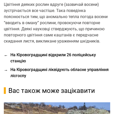
Цвітіння деяких рослин вдруге (зазвичай восени)
зустрічається все частіше. Така поведінка
пояснюється тим, що аномально тепла погода восени
“вводить в оману” рослини, провокуючи повторне
цвітіння. Деякі науковці стверджують, що причиною
повторного цвітіння саме каштанів є передчасне
скидання листя, викликане ураженням шкідників.
←
На Кіровоградщині відкрили 26 поліцейську
станцію
→
На Кіровоградщині ліквідують обласне управління
лісгоспу
Вас також може зацікавити