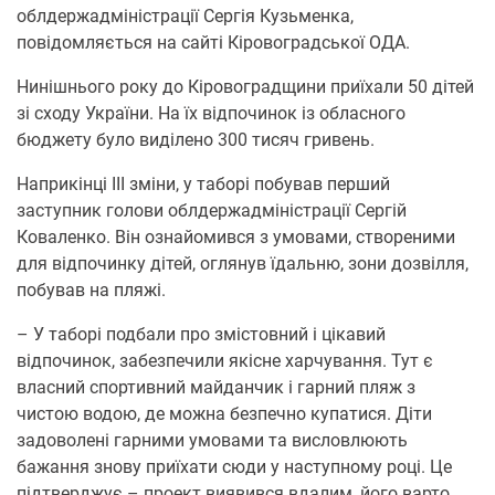
облдержадміністрації Сергія Кузьменка,
повідомляється на сайті Кіровоградської ОДА.
Нинішнього року до Кіровоградщини приїхали 50 дітей
зі сходу України. На їх відпочинок із обласного
бюджету було виділено 300 тисяч гривень.
Наприкінці ІІІ зміни, у таборі побував перший
заступник голови облдержадміністрації Сергій
Коваленко. Він ознайомився з умовами, створеними
для відпочинку дітей, оглянув їдальню, зони дозвілля,
побував на пляжі.
– У таборі подбали про змістовний і цікавий
відпочинок, забезпечили якісне харчування. Тут є
власний спортивний майданчик і гарний пляж з
чистою водою, де можна безпечно купатися. Діти
задоволені гарними умовами та висловлюють
бажання знову приїхати сюди у наступному році. Це
підтверджує – проект виявився вдалим, його варто