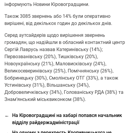
інформують Новини Кіровоградщини.
Також 3085 звернень або 14% були оперативно
вирішені, від декількох годин до декількох днів.
Серед аутсайдерів щодо вирішення звернень
громадян, що надійшли в обласний контактний центр
Сергій Лаврусь назвав Катеринівську (14%);
Первозванівську (20%), Тишківську (20%),
Новоукраїнську (21%), Маловисківську (24%),
Великосеверинівську (25%), Помічнянську (26%),
Бобринецьку (30%), Смолінську ОТГ (33%), а також
Устинівську (31%), Вільшанську (34%),
Добровеличківську (34%), Голованіську РДА (38%) та
Знам’янський міськвиконком (38%).
←
На Кіровоградщині на хабарі попався начальник
відділу райдержадміністрації
→
На одному з перехресть Кропивницького не