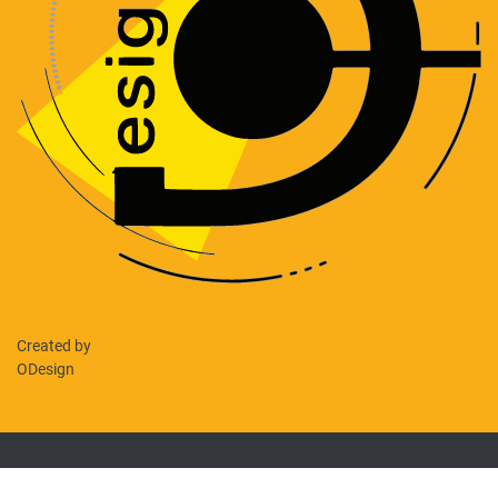
Created by
ODesign