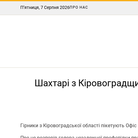
П’ятниця, 7 Серпня 2026
ПРО НАС
Шахтарі з Кіровоградщи
Гірники з Кіровоградської області пікетують Офіс
Про це розповів голова незалежної профспілки п