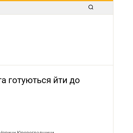
а готуються йти до
 Новини Кіровоградщини.