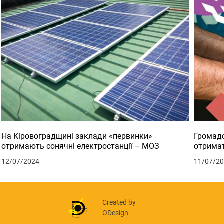
На Кіровоградщині заклади «первинки»
Громадс
отримають сонячні електростанції – МОЗ
отримат
12/07/2024
11/07/2
Created by
ODesign