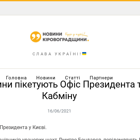
СЛАВА УКРАЇНІ!
Головна
Новини
Статті
Партнери
ни пікетують Офіс Президента т
Кабміну
16/06/2021
 Президента у Києві.
рацівників уранових шахт Дмитро Бондарєв, повідомляють