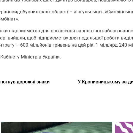
х урановидобувних шахт області – «Інгульська», «Смолінськ
омбінат».
хунки підприємства для погашення зарплатної заборгованос
хтарі вийшли, щоб підприємству для подальшої роботи вид
рату – 600 мільйонів гривень на цей рік, 1 мільярд 240 мі
Кабінету Міністрів України.
 погнув дорожні знаки
У Кpопивницькому за ди