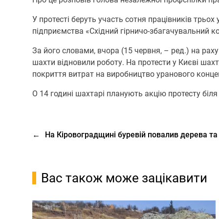
У протесті беруть участь сотня працівників трьо
підприємства «Східний гірничо-збагачувальний к
За його словами, вчора (15 червня, – ред.) на ра
шахти відновили роботу. На протести у Києві ша
покриття витрат на виробництво уранового концент
О 14 годині шахтарі планують акцію протесту біля 
←
На Кіровоградщині буревій повалив дерева та
Вас також може зацікавити