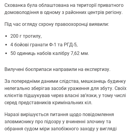
Схованка була облаштована на території приватного
домоволодіння в одному з районних центрів регіону.
Під час огляду схрону правоохоронці виявили:
200 г тротилу,
4 бойові гранати Ф-1 та РГД-5,
50 одиниць набоїв калібру 7,62 мм.
Вилучені боєприпаси направили на експертизу.
За попередніми даними слідства, мешканець будинку
нелегально зберігав засоби ураження для збуту. Своїх
клієнтів підшукував через власні зв’язки, у тому числі
серед представників кримінальних кіл.
Наразі вирішується питання щодо повідомлення
зловмиснику про підозру у вчиненні злочину та
обрання судом міри запобіжного заходу у вигляді