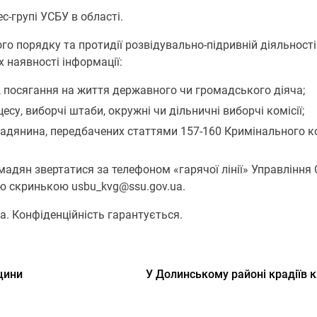
-групі УСБУ в області.
го порядку та протидії розвідувально-підривній діяльност
 наявності інформації:
, посягання на життя державного чи громадського діяча;
су, виборчі штаби, окружні чи дільничні виборчі комісії;
мадянина, передбачених статтями 157-160 Кримінального к
мадян звертатися за телефоном «гарячої лінії» Управління С
ою скринькою usbu_kvg@ssu.gov.ua.
а. Конфіденційність гарантується.
дщини
У Долинському районі крадіїв 