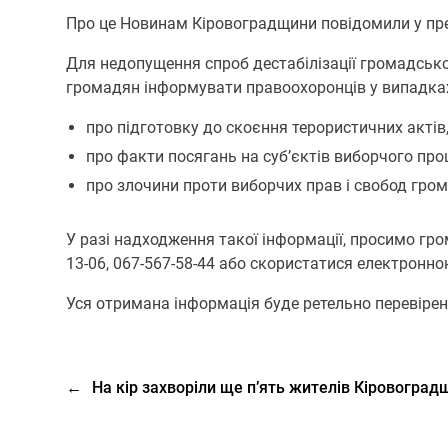
Про це Новинам Кіровоградщини повідомили у прес
Для недопущення спроб дестабілізації громадсько
громадян інформувати правоохоронців у випадках
про підготовку до скоєння терористичних актів
про факти посягань на суб’єктів виборчого проце
про злочини проти виборчих прав і свобод гро
У разі надходження такої інформації, просимо гро
13-06, 067-567-58-44 або скористатися електронн
Уся отримана інформація буде ретельно перевірен
←
На кір захворіли ще п’ять жителів Кіровогра