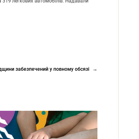
та 319 легкових автомобілів. Надавали
дщини забезпечений у повному обсязі
→