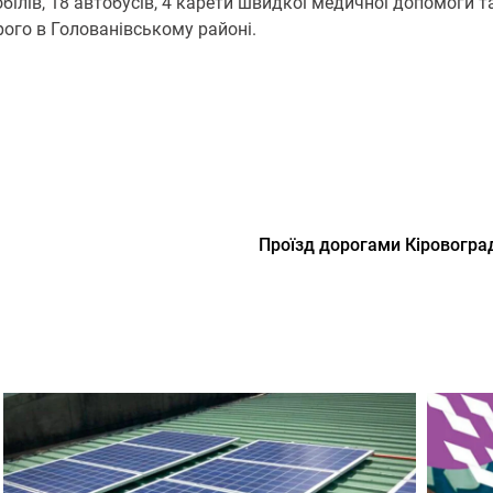
білів, 18 автобусів, 4 карети швидкої медичної допомоги 
рого в Голованівському районі.
Проїзд дорогами Кіровогра