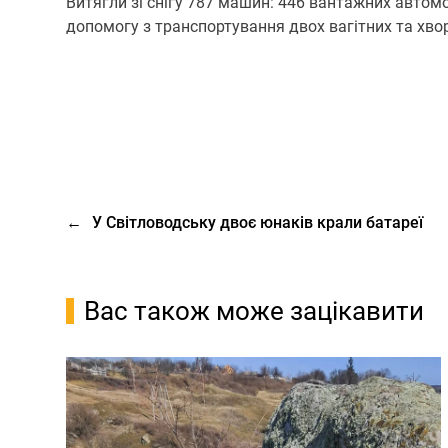
Витягли зі снігу 787 машин: 446 вантажних автомо
допомогу з транспортування двох вагітних та хво
←
У Світловодську двоє юнаків крали батареї
Вас також може зацікавити