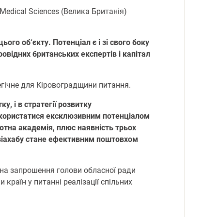
Medical Sciences (Велика Британія)
ого об‘єкту. Потенціал є і зі свого боку
овідних британських експертів і капітал
егічне для Кіровоградщини питання.
, і в стратегії розвитку
скористатися ексклюзивним потенціалом
ьотна академія, плюс наявність трьох
 авіахабу стане ефективним поштовхом
о на запрошення голови обласної ради
країн у питанні реалізації спільних