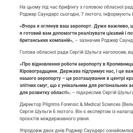
На цьому під час брифінгу з головою обласної рад
Роджер Саундерс сьогодні, 7 лютого, інформують
«Вчора я оглянув ваш аеропорт. Дуже важливо, що 
я готовий вам допомогти реалізувати цікавий і п
британських компаній»,
– зазначив Роджер Саунд
Голова обласної ради Сергій Шульга наголосив, в
«Про відновлення роботи аеропорту в Кропивницько
Кіровоградщини. Держава підтримує нас, і це в
нашого аеропорту – це розташування в центрі кра
злітних смуг, що є унікальним для регіональних 
для розвитку області»
, – підкреслив Сергій Шульг
Директор Pilgrims Forensic & Medical Sciences (
Сергія Шульги 6 лютого. Він є експертом із налаг
проєктів міждержавного рівня.
Упродовж двох днів Роджер Саундерс ознайомлюв