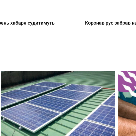
вень хабаря судитимуть
Коронавірус забрав н