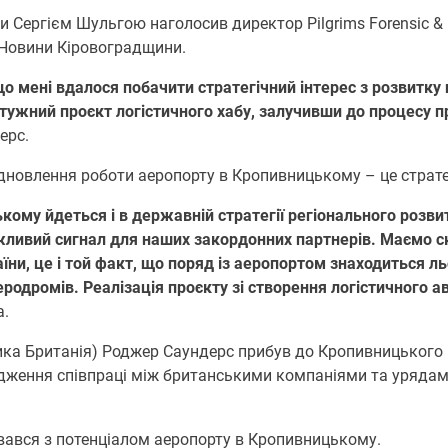
и Сергієм Шульгою наголосив директор Pilgrims Forensic & 
 Новини Кіровоградщини.
мені вдалося побачити стратегічний інтерес з розвитку ць
отужний проєкт логістичного хабу, залучивши до процесу пр
ерс.
ідновлення роботи аеропорту в Кропивницькому – це страт
му йдеться і в державній стратегії регіонального розвитку
ажливий сигнал для наших закордонних партнерів. Маємо 
їни, це і той факт, що поряд із аеропортом знаходиться л
аеродромів. Реалізація проєкту зі створення логістичного
а.
Велика Британія) Роджер Саундерс прибув до Кропивницьког
одження співпраці між британськими компаніями та урядами 
ався з потенціалом аеропорту в Кропивницькому.