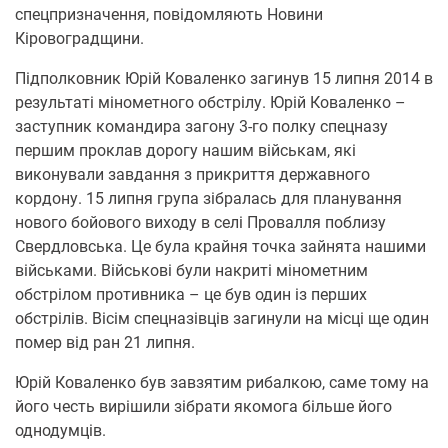
спецпризначення, повідомляють Новини
Кіровоградщини.
Підполковник Юрій Коваленко загинув 15 липня 2014 в
результаті мінометного обстрілу. Юрій Коваленко –
заступник командира загону 3-го полку спецназу
першим проклав дорогу нашим військам, які
виконували завдання з прикриття державного
кордону. 15 липня група зібралась для планування
нового бойового виходу в селі Провалля поблизу
Свердловська. Це була крайня точка зайнята нашими
військами. Військові були накриті мінометним
обстрілом противника – це був один із перших
обстрілів. Вісім спецназівців загинули на місці ще один
помер від ран 21 липня.
Юрій Коваленко був завзятим рибалкою, саме тому на
його честь вирішили зібрати якомога більше його
однодумців.