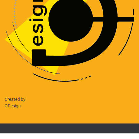
Created by
ODesign