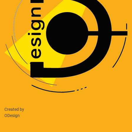
Created by
ODesign