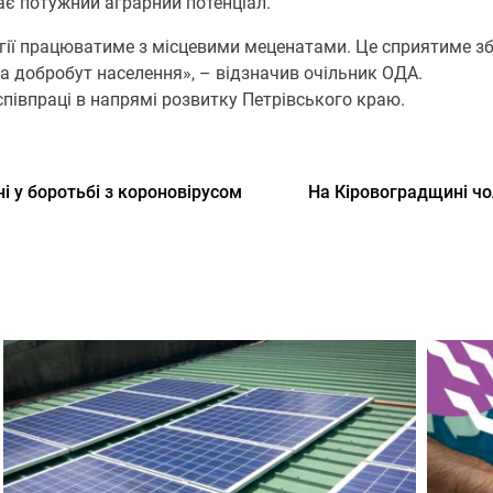
ає потужний аграрний потенціал.
ргії працюватиме з місцевими меценатами. Це сприятиме з
на добробут населення», – відзначив очільник ОДА.
півпраці в напрямі розвитку Петрівського краю.
і у боротьбі з короновірусом
На Кіровоградщині ч