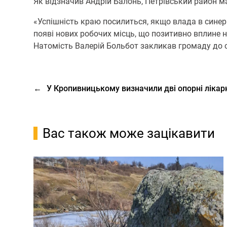
Як відзначив Андрій Балонь, Петрівський район м
«Успішність краю посилиться, якщо влада в сине
появі нових робочих місць, що позитивно вплине 
Натомість Валерій Больбот закликав громаду до с
←
У Кропивницькому визначили дві опорні лікарн
Вас також може зацікавити