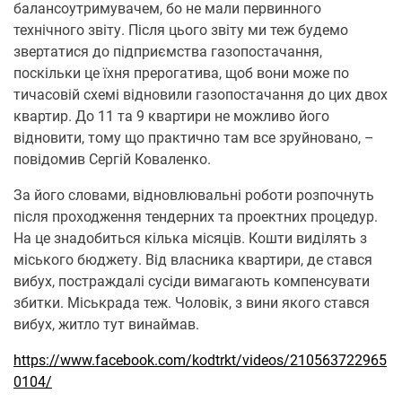
балансоутримувачем, бо не мали первинного
технічного звіту. Після цього звіту ми теж будемо
звертатися до підприємства газопостачання,
поскільки це їхня прерогатива, щоб вони може по
тичасовій схемі відновили газопостачання до цих двох
квартир. До 11 та 9 квартири не можливо його
відновити, тому що практично там все зруйновано, –
повідомив Сергій Коваленко.
За його словами, відновлювальні роботи розпочнуть
після проходження тендерних та проектних процедур.
На це знадобиться кілька місяців. Кошти виділять з
міського бюджету. Від власника квартири, де стався
вибух, постраждалі сусіди вимагають компенсувати
збитки. Міськрада теж. Чоловік, з вини якого стався
вибух, житло тут винаймав.
https://www.facebook.com/kodtrkt/videos/210563722965
0104/