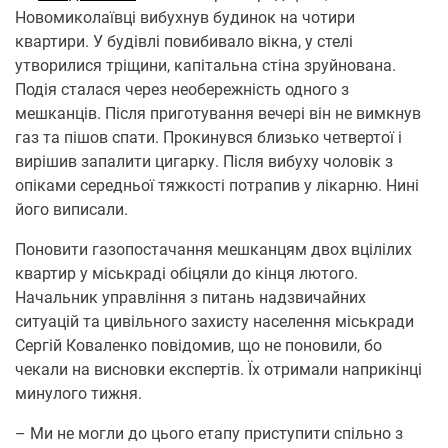
Новомиколаївці вибухнув будинок на чотири
квартири. У будівлі повибивало вікна, у стелі
утворилися тріщини, капітальна стіна зруйнована.
Подія сталася через необережність одного з
мешканців. Після приготування вечері він не вимкнув
газ та пішов спати. Прокинувся близько четвертої і
вирішив запалити цигарку. Після вибуху чоловік з
опіками середньої тяжкості потрапив у лікарню. Нині
його виписали.
Поновити газопостачання мешканцям двох вцілілих
квартир у міськраді обіцяли до кінця лютого.
Начальник управління з питань надзвичайних
ситуацій та цивільного захисту населення міськради
Сергій Коваленко повідомив, що не поновили, бо
чекали на висновки експертів. Їх отримали наприкінці
минулого тижня.
– Ми не могли до цього етапу приступити спільно з