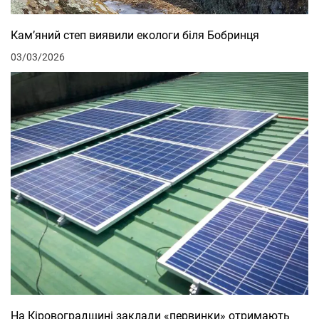
Кам’яний степ виявили екологи біля Бобринця
03/03/2026
На Кіровоградщині заклади «первинки» отримають