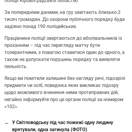
поліції Кіровоградської областію
За попередніми даними, на гру завітають близько 2
тисяч громадян. До охорони публічного порядку буде
задіяно понад 190 поліцейських.
Працівники поліції звертаються до вболівальників із
проханням – під час перегляду матчу бути
толерантними, з повагою ставитися один до одного, а
також не допускати порушень порядку та виявляти
пильність.
Якщо ви помітили залишені без нагляду речі, підозрілі
предмети чи осіб, поведінка яких викликає підозру
щодо можливого вчинення ними протиправних дій,
негайно інформуйте про це органи поліції за номером
«102».
←
У Світловодську під час пожежі одну людину
врятували, одна загинула (ФОТО)