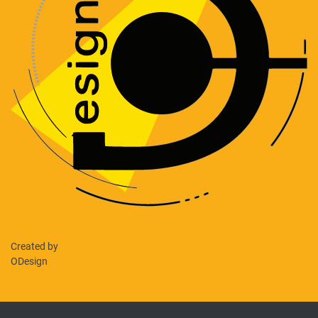
Created by
ODesign