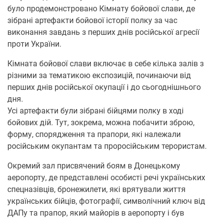
було продемонстровано Кімнату бойової слави, де
зібрані артефакти бойової історії полку за час
виконання завдань з перших днів російської агресії
проти України.
Кімната бойової слави включає в себе кілька залів з
різними за тематикою експозицій, починаючи від
перших днів російської окупації і до сьогоднішнього
дня.
Усі артефакти були зібрані бійцями полку в ході
бойових дій. Тут, зокрема, можна побачити зброю,
форму, спорядження та прапори, які належали
російським окупантам та проросійським терористам.
Окремий зал присвячений боям в Донецькому
аеропорту, де представлені особисті речі українських
спецназівців, бронежилети, які врятували життя
українських бійців, фотографії, символічний ключ від
ДАПу та прапор, який майорів в аеропорту і був