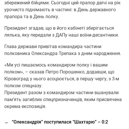
збережений бійцями. Сьогодні цей прапор двічі на рік
урочисто піднімають в частині: в День державного
прапора та в День полку.
Президент згадав, що в його кабінеті зберігається
лялька, яку передали з ДАПу наші воїни-десантники.
Глава держави привітав командира частини
полковника Олександра Трепака з днем народження.
«Ми усі пишаємось командиром полку і вашим
полком», – сказав Петро Порошенко, додавши, що
Кіровоград у нього асоціюється, в першу чергу, з 3-м
полком спецназу.
Президент разом з командиром частини вшанували
пам’ять загиблих спецпризначенців, яким присвячена
окрема експозиція.
←
“Олександрія” поступилася “Шахтарю” – 0:2