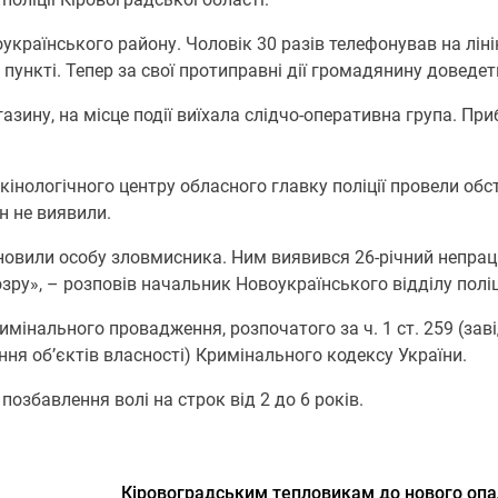
українського району. Чоловік 30 разів телефонував на лін
пункті. Тепер за свої протиправні дії громадянину доведе
ину, на місце події виїхала слідчо-оперативна група. При
 кінологічного центру обласного главку поліції провели обс
н не виявили.
тановили особу зловмисника. Ним виявився 26-річний непра
зру», – розповів начальник Новоукраїнського відділу поліці
мінального провадження, розпочатого за ч. 1 ст. 259 (за
ня об’єктів власності) Кримінального кодексу України.
позбавлення волі на строк від 2 до 6 років.
Кіровоградським тепловикам до нового опа