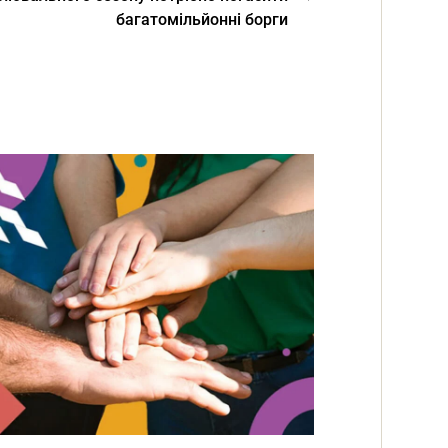
багатомільйонні борги