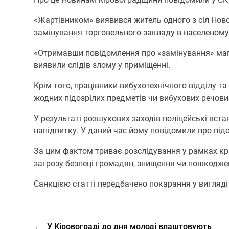
«Жартівником» виявився житель одного з сіл Ново
замінування торговельного закладу в населеному 
«Отримавши повідомлення про «замінування» магаз
виявили слідів злому у приміщенні.
Крім того, працівники вибухотехнічного відділу та
жодних підозрілих предметів чи вибухових речови
У результаті розшукових заходів поліцейські вс
напідпитку. У даний час йому повідомили про підо
За цим фактом триває розслідування у рамках кри
загрозу безпеці громадян, знищення чи пошкоджен
Санкцією статті передбачено покарання у вигляді 
←
У Кіровограді до дня молоді влаштовують