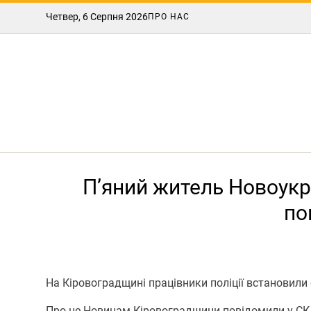
Четвер, 6 Серпня 2026
ПРО НАС
П’яний житель Новоукра
по
На Кіровоградщині працівники поліції встановили
Про це Новинам Кіровоградщини повідомили у СК п