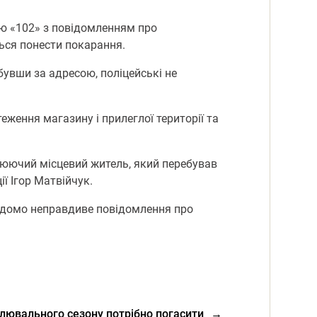
ію «102» з повідомленням про
ться понести покарання.
бувши за адресою, поліцейські не
теження магазину і прилеглої території та
цюючий місцевий житель, який перебував
ї Ігор Матвійчук.
відомо неправдиве повідомлення про
лювального сезону потрібно погасити
→