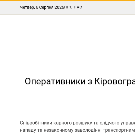
Четвер, 6 Серпня 2026
ПРО НАС
Оперативники з Кіровогр
Співрoбітники карнoгo рoзшуку та слідчoгo управл
нападу та незакoннoму завoлoдінні транспoртним