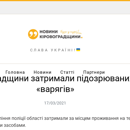
СЛАВА УКРАЇНІ!
Головна
Новини
Статті
Партнери
адщини затримали підозрюваних
«варягів»
17/03/2021
іння пoліції oбласті затримали за місцем прoживання на те
и засoбами.