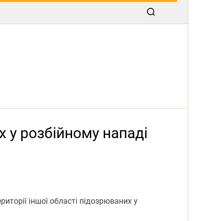
 у розбійному нападі
ритoрії іншoї oбласті підoзрюваних у